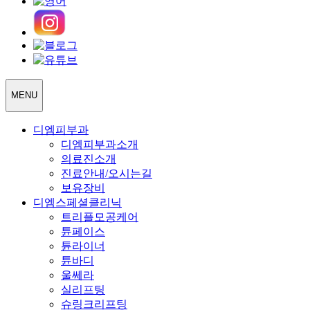
MENU
디엠피부과
디엠피부과소개
의료진소개
진료안내/오시는길
보유장비
디엠스페셜클리닉
트리플모공케어
튠페이스
튠라이너
튠바디
울쎄라
실리프팅
슈링크리프팅