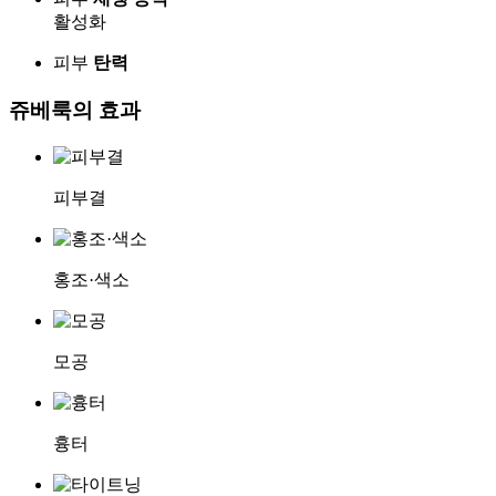
활성화
피부
탄력
쥬베룩의
효과
피부결
홍조·색소
모공
흉터