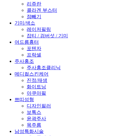
리쥬란
콜라겐 부스터
점빼기
기미/색소
레이저필링
잡티 / 검버섯 / 기미
여드름흉터
포텐자
프락셀
주사홍조
주사홍조클리닉
메디컬스킨케어
진정/재생
화이트닝
아쿠아필
쁘띠성형
디자인필러
보톡스
윤곽주사
목주름
남성특화시술