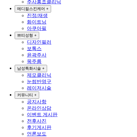
주사홍조클리닉
메디컬스킨케어
+
진정/재생
화이트닝
아쿠아필
쁘띠성형
+
디자인필러
보톡스
윤곽주사
목주름
남성특화시술
+
제모클리닉
눈썹반영구
레이저시술
커뮤니티
+
공지사항
온라인상담
이벤트 게시판
전후사진
후기게시판
언론보도