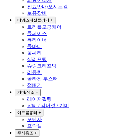
의료진소개
진료안내/오시는길
보유장비
디엠스페셜클리닉
+
트리플모공케어
튠페이스
튠라이너
튠바디
울쎄라
실리프팅
슈링크리프팅
리쥬란
콜라겐 부스터
점빼기
기미/색소
+
레이저필링
잡티 / 검버섯 / 기미
여드름흉터
+
포텐자
프락셀
주사홍조
+