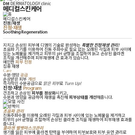
DM
DERMATOLOGY clinic
메디컬스킨케어
메디컬스킨케어
진정/재생
진정
진정·재생
재생
Soothing·Regeneration
지치고 손상된 피부에 디엠의 기술로 완성하는
특별한 진정재생 관리!
초음파 기기를 이용하여 진동 주파수로 필요 없는 오래된 각질과 피부 사이에
있는 노폐물을 제거하고
피부의 pH 균형을 조절하여 늙고 손상된 콜라겐
조직을 개선해주며 피부재생에 큰 효과가 있습니다.
예민한
피부 진정
집중 재생
Care
수분·영양
공급
손상받은 피부
개선
즉각적인
즉각적인 수분공급으로
맑은 피부
로
Turn Up!
진정·재생
수분공급으로
Program
진정
건조하고 손상된
피부를 정상화
시키고,
재생
수분과 영양을 공급하여 재생을 촉진해
피부상태를 개선
해줍니다.
초음파
관리
진동주파수를 이용해 오래된 각질과 피부 사이에 있는 노폐물을 제거하고
피부의 pH 균형을 조절하여 손상된 콜라겐 조직을 재생하여 피부재생 효과를
줍니다.
콜라겐
벨벳마스크관리
생기를 잃은 피부에 콜라겐 탄력을 부여하여 피부보호와 피부 유연 관리로