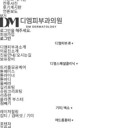
전후사진
후기게시판
언론보도
닫기
로그인을 해주세요.
회원가입
로그인
디엠피부과
+
디엠피부과소개
의료진소개
진료안내/오시는길
보유장비
디엠스페셜클리닉
+
트리플모공케어
튠페이스
튠라이너
튠바디
울쎄라
실리프팅
슈링크리프팅
리쥬란
콜라겐 부스터
점빼기
기미/색소
+
레이저필링
잡티 / 검버섯 / 기미
여드름흉터
+
포텐자
프락셀