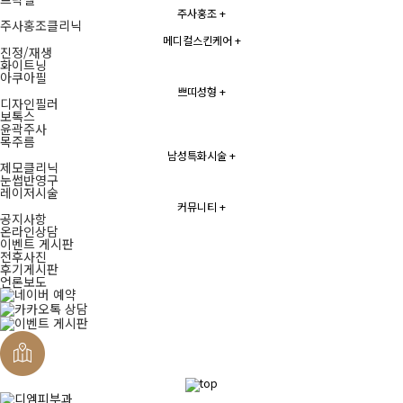
주사홍조
+
주사홍조클리닉
메디컬스킨케어
+
진정/재생
화이트닝
아쿠아필
쁘띠성형
+
디자인필러
보톡스
윤곽주사
목주름
남성특화시술
+
제모클리닉
눈썹반영구
레이저시술
커뮤니티
+
공지사항
온라인상담
이벤트 게시판
전후사진
후기게시판
언론보도
퀵메뉴