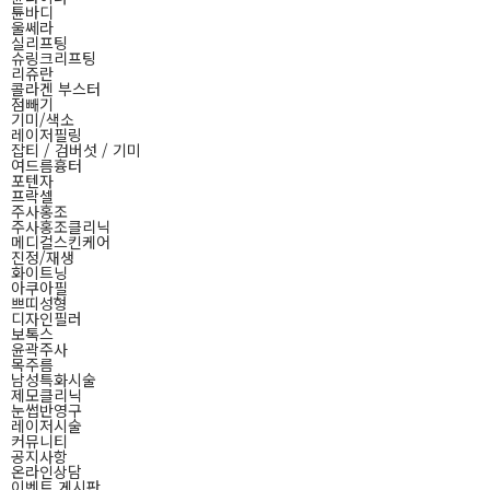
튠바디
울쎄라
실리프팅
슈링크리프팅
리쥬란
콜라겐 부스터
점빼기
기미/색소
레이저필링
잡티 / 검버섯 / 기미
여드름흉터
포텐자
프락셀
주사홍조
주사홍조클리닉
메디컬스킨케어
진정/재생
화이트닝
아쿠아필
쁘띠성형
디자인필러
보톡스
윤곽주사
목주름
남성특화시술
제모클리닉
눈썹반영구
레이저시술
커뮤니티
공지사항
온라인상담
이벤트 게시판