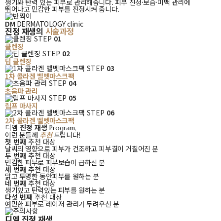
생기와 탄력 있는 피부로 관리해줍니다. 피부 진정·보습·미백 관리에
뛰어나고 민감한 피부를 진정시켜 줍니다.
DM
DERMATOLOGY clinic
진정 재생의
시술과정
STEP
01
클렌징
STEP
02
딥 클렌징
STEP
03
1차 콜라겐 벨벳마스크팩
STEP
04
초음파 관리
STEP
05
림프 마사지
STEP
06
2차 콜라겐 벨벳마스크팩
디엠
디엠
진정 재생
Program,
진정
이런 분들께
추천
드립니다!
첫 번째
추천 대상
재생
날씨의 영향으로 피부가 건조하고 피부결이 거칠어진 분
이러한
두 번째
추천 대상
분들께
민감한 피부로 피부보습이 급하신 분
추천
세 번째
추천 대상
드립니다!
맑고 투명한 동안피부를 원하는 분
네 번째
추천 대상
생기있고 탄력있는 피부를 원하는 분
다섯 번째
추천 대상
예민한 피부로 레이저 관리가 두려우신 분
디엠 진정 재생