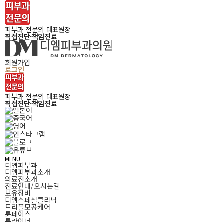
피부과 전문의 대표원장
직접진단·책임진료
회원가입
로그인
피부과 전문의 대표원장
직접진단·책임진료
MENU
디엠피부과
디엠피부과소개
의료진소개
진료안내/오시는길
보유장비
디엠스페셜클리닉
트리플모공케어
튠페이스
튠라이너