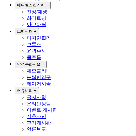
메디컬스킨케어
+
진정/재생
화이트닝
아쿠아필
쁘띠성형
+
디자인필러
보톡스
윤곽주사
목주름
남성특화시술
+
제모클리닉
눈썹반영구
레이저시술
커뮤니티
+
공지사항
온라인상담
이벤트 게시판
전후사진
후기게시판
언론보도