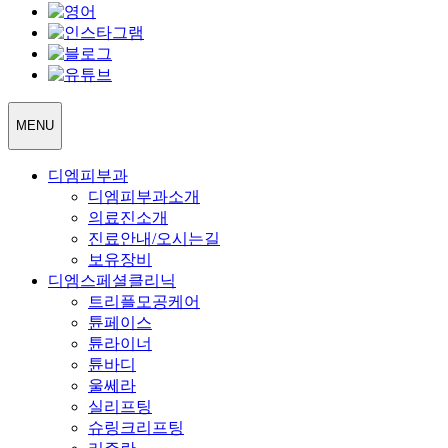
MENU
디엠피부과
디엠피부과소개
의료진소개
진료안내/오시는길
보유장비
디엠스페셜클리닉
트리플모공케어
튠페이스
튠라이너
튠바디
울쎄라
실리프팅
슈링크리프팅