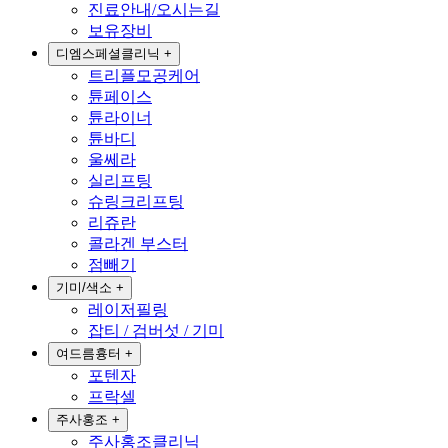
진료안내/오시는길
보유장비
디엠스페셜클리닉
+
트리플모공케어
튠페이스
튠라이너
튠바디
울쎄라
실리프팅
슈링크리프팅
리쥬란
콜라겐 부스터
점빼기
기미/색소
+
레이저필링
잡티 / 검버섯 / 기미
여드름흉터
+
포텐자
프락셀
주사홍조
+
주사홍조클리닉