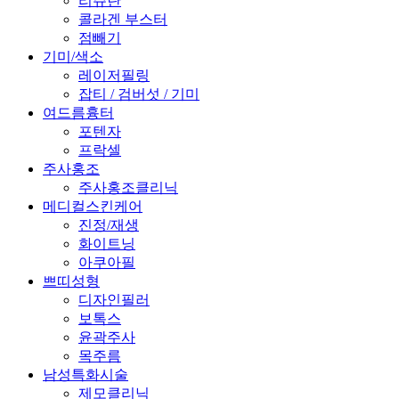
리쥬란
콜라겐 부스터
점빼기
기미/색소
레이저필링
잡티 / 검버섯 / 기미
여드름흉터
포텐자
프락셀
주사홍조
주사홍조클리닉
메디컬스킨케어
진정/재생
화이트닝
아쿠아필
쁘띠성형
디자인필러
보톡스
윤곽주사
목주름
남성특화시술
제모클리닉