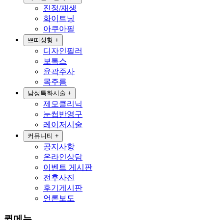
진정/재생
화이트닝
아쿠아필
쁘띠성형
+
디자인필러
보톡스
윤곽주사
목주름
남성특화시술
+
제모클리닉
눈썹반영구
레이저시술
커뮤니티
+
공지사항
온라인상담
이벤트 게시판
전후사진
후기게시판
언론보도
퀵메뉴