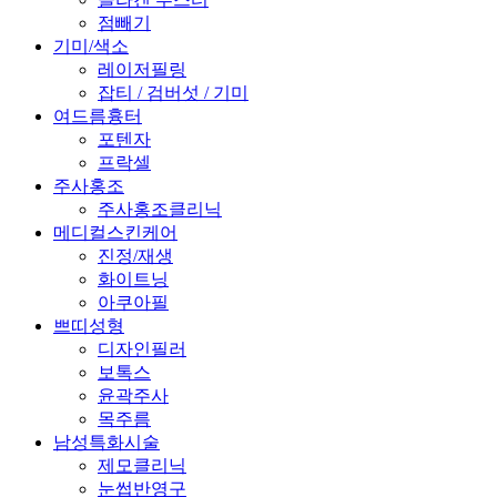
점빼기
기미/색소
레이저필링
잡티 / 검버섯 / 기미
여드름흉터
포텐자
프락셀
주사홍조
주사홍조클리닉
메디컬스킨케어
진정/재생
화이트닝
아쿠아필
쁘띠성형
디자인필러
보톡스
윤곽주사
목주름
남성특화시술
제모클리닉
눈썹반영구