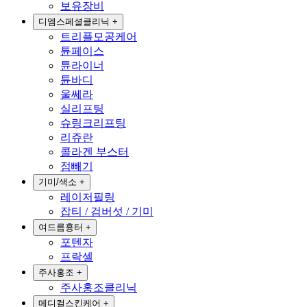
보유장비
디엠스페셜클리닉
+
트리플모공케어
튠페이스
튠라이너
튠바디
울쎄라
실리프팅
슈링크리프팅
리쥬란
콜라겐 부스터
점빼기
기미/색소
+
레이저필링
잡티 / 검버섯 / 기미
여드름흉터
+
포텐자
프락셀
주사홍조
+
주사홍조클리닉
메디컬스킨케어
+