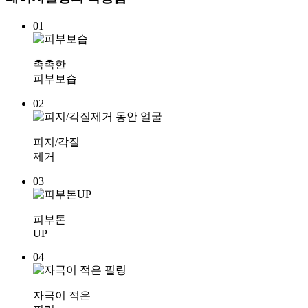
01
촉촉한
피부보습
02
피지/각질
제거
03
피부톤
UP
04
자극이 적은