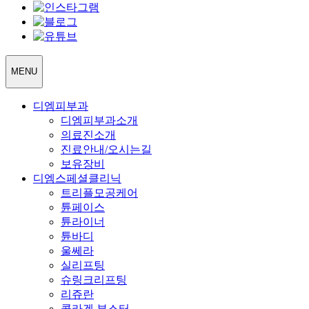
MENU
디엠피부과
디엠피부과소개
의료진소개
진료안내/오시는길
보유장비
디엠스페셜클리닉
트리플모공케어
튠페이스
튠라이너
튠바디
울쎄라
실리프팅
슈링크리프팅
리쥬란
콜라겐 부스터