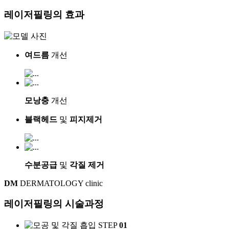
레이저필링
의
효과
여드름
개선
모낭충
개선
블랙헤드
및
피지제거
수분공급
및
각질 제거
DM
DERMATOLOGY clinic
레이저필링의
시술과정
STEP
01